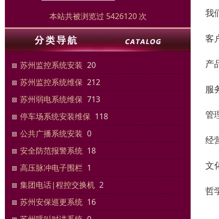
我
本站共被浏览过 5426120 次
客
产
苏州监控系统安装
20
苏州监控系统维保
212
服
苏州弱电系统维保
713
管
停车场系统安装维保
118
公共广播系统安装
0
经
安全防范报警系统
18
文
高压脉冲电子围栏
1
集团电话|程控交换机
2
哲
苏州安保巡更系统
16