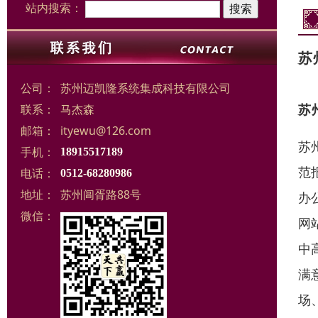
站内搜索：
苏
公司：
苏州迈凯隆系统集成科技有限公司
苏
联系：
马杰森
邮箱：
ityewu@126.com
苏
手机：
18915517189
范
电话：
0512-68280986
地址：
苏州阊胥路88号
办
微信：
网
中
满
场