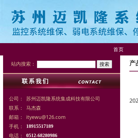
首页
产
站内搜索：
公司：
苏州迈凯隆系统集成科技有限公司
20
联系：
马杰森
邮箱：
ityewu@126.com
手机：
18915517189
电话：
0512-68280986