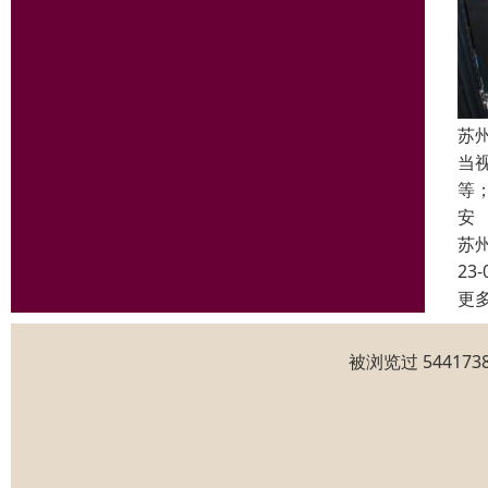
苏
当
等
安
苏
23-
更
被浏览过 5441