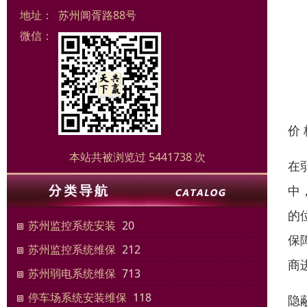
地址：
苏州阊胥路88号
微信：
价
本站共被浏览过 5441738 次
在
中
的
苏州监控系统安装
20
保
苏州监控系统维保
212
商
苏州弱电系统维保
713
停车场系统安装维保
118
隐