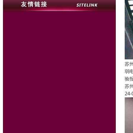
苏
弱
验
苏
24-