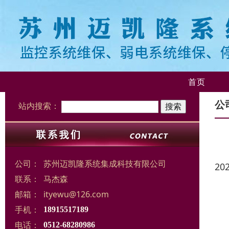
首页
公
站内搜索：
公司：
苏州迈凯隆系统集成科技有限公司
20
联系：
马杰森
邮箱：
ityewu@126.com
手机：
18915517189
电话：
0512-68280986