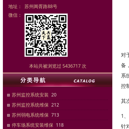
地址：
苏州阊胥路88号
微信：
对
备
本站共被浏览过 5436717 次
系
控
苏州监控系统安装
20
其
苏州监控系统维保
212
苏州弱电系统维保
713
1
停车场系统安装维保
118
针