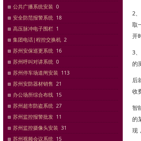
公共广播系统安装
0
2
安全防范报警系统
18
取
高压脉冲电子围栏
1
开
集团电话|程控交换机
2
苏州安保巡更系统
16
3
苏州呼叫对讲系统
0
的
苏州停车场道闸安装
113
后
苏州安防器材销售
21
收
办公场所综合布线
15
苏州超市防盗系统
27
智
苏州监控报警批发
11
的
苏州监控摄像头安装
31
现
苏州视频会议系统
15