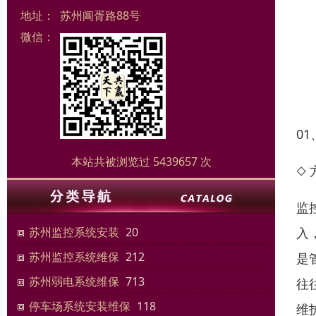
地址：
苏州阊胥路88号
微信：
0
本站共被浏览过 5439657 次
◇
监
入
苏州监控系统安装
20
苏州监控系统维保
212
是
苏州弱电系统维保
713
往
停车场系统安装维保
118
维