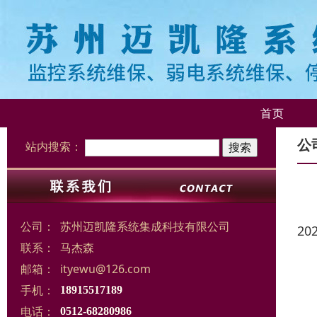
首页
公
站内搜索：
公司：
苏州迈凯隆系统集成科技有限公司
20
联系：
马杰森
邮箱：
ityewu@126.com
手机：
18915517189
电话：
0512-68280986