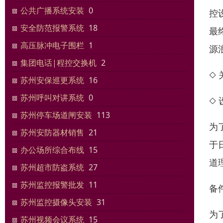
公共广播系统安装
0
控
安全防范报警系统
18
最
高压脉冲电子围栏
1
源
集团电话|程控交换机
2
◇
苏州安保巡更系统
16
苏州呼叫对讲系统
0
◇
苏州停车场道闸安装
113
为
苏州安防器材销售
21
于
办公场所综合布线
15
道
苏州超市防盗系统
27
苏州监控报警批发
11
备
苏州监控摄像头安装
31
为
苏州视频会议系统
15