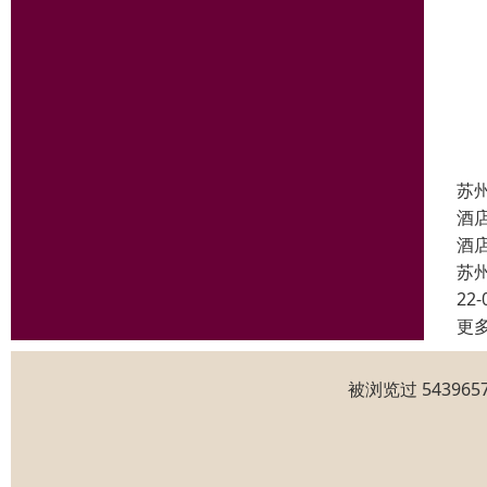
苏
酒
酒
苏
22-
更
被浏览过 5439