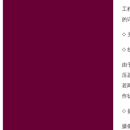
工
的
◇
◇
由
压
若
作
◇
摄