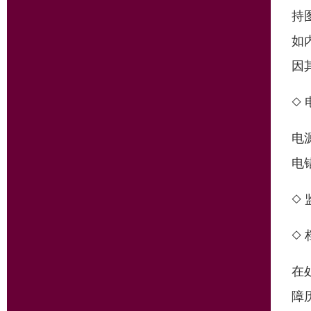
持
如
因
◇
电
电
◇
◇
在
障