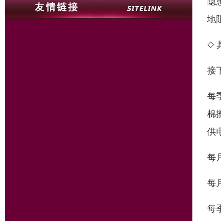
隐
地
◇
接
每
棉
供
每
每
每